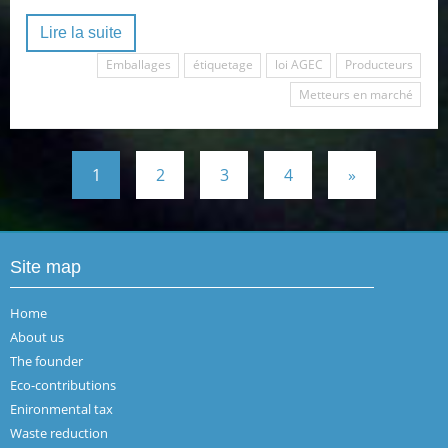
Lire la suite
Emballages
étiquetage
loi AGEC
Producteurs
Metteurs en marché
1
2
3
4
»
Site map
Home
About us
The founder
Eco-contributions
Enironmental tax
Waste reduction