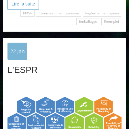
Lire la suite
PPWR
Commission européenne
Règlement européen
Emballages
Réemploi
22
Jan
L'ESPR