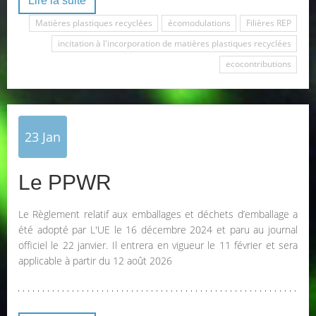
Lire la suite
Matières plastiques recyclées
écomodulations
Filières REP
incitation à l'incorporation de matières plastiques recyclées
ecocontributions
23
Jan
Le PPWR
Le Règlement relatif aux emballages et déchets d’emballage a
été adopté par L'UE le 16 décembre 2024 et paru au journal
officiel le 22 janvier. Il entrera en vigueur le 11 février et sera
applicable à partir du 12 août 2026