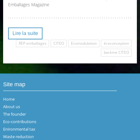
Emballages Magazine
Lire la suite
REP emballages
CITEO
Ecomodulation
écoconception
barème CITEO
Site map
Home
About us
The founder
Eco-contributions
Enironmental tax
Waste reduction