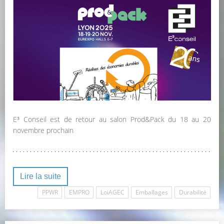
E³ Conseil est de retour au salon Prod&Pack du 18 au 20
novembre prochain
Lire la suite
PPWR
EMPRO
LoiAGEC
Emballages
Durabilité