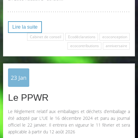
Lire la suite
Cabinet de conseil
Ecodéclarations
ecoconception
ecocontributions
anniversaire
23
Jan
Le PPWR
Le Règlement relatif aux emballages et déchets d’emballage a
été adopté par L'UE le 16 décembre 2024 et paru au journal
officiel le 22 janvier. Il entrera en vigueur le 11 février et sera
applicable à partir du 12 août 2026