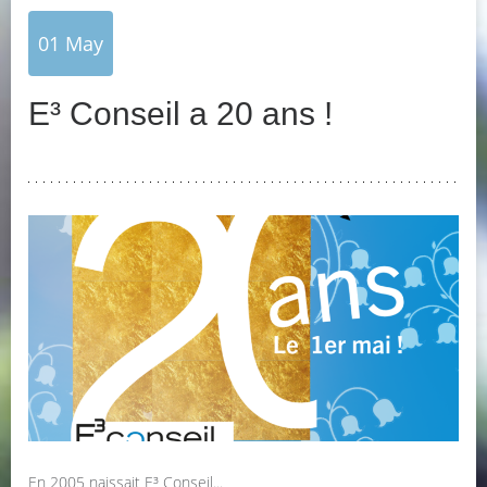
01
May
E³ Conseil a 20 ans !
En 2005 naissait E³ Conseil...