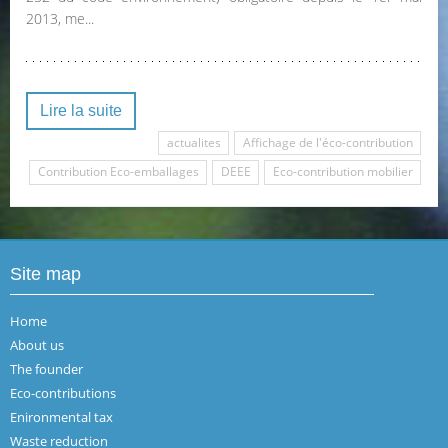
2013, me...
Lire la suite
actualites
Affichage de l'éco-contribution
Contribution Eco-emballages
DEEE
Eco-contribution mobilier
Site map
Home
About us
The founder
Eco-contributions
Enironmental tax
Waste reduction