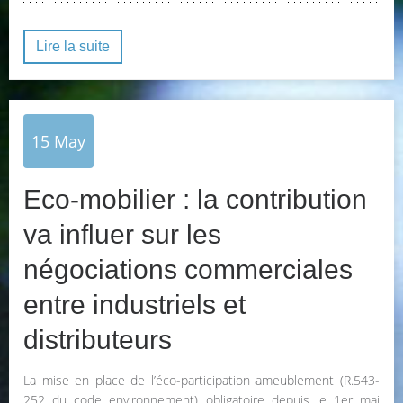
Lire la suite
15
May
Eco-mobilier : la contribution
va influer sur les
négociations commerciales
entre industriels et
distributeurs
La mise en place de l’éco-participation ameublement (R.543-
252 du code environnement) obligatoire depuis le 1er mai