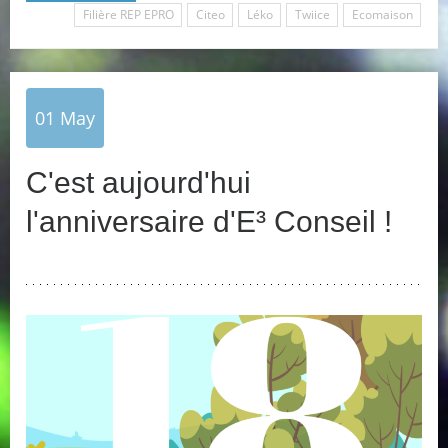
Filière REP EPRO
Citeo
Léko
Twiice
Ecomaison
01
May
C'est aujourd'hui
l'anniversaire d'E³ Conseil !