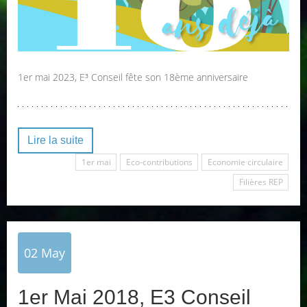
1er mai 2023, E³ Conseil fête son 18ème anniversaire
Lire la suite
1er mai
Eco-contributions
Economie circulaire
Filières REP
02
May
1er Mai 2018, E3 Conseil