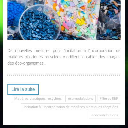
De nouvelles mesures pour l’incitation à l’incorporation de
matières plastiques recyclées modifient le cahier des charges
des éco-organismes.
Lire la suite
Matières plastiques recyclées
écomodulations
Filières REP
incitation à l'incorporation de matières plastiques recyclées
ecocontributions