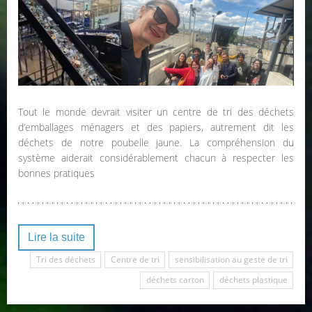
Tout le monde devrait visiter un centre de tri des déchets
d’emballages ménagers et des papiers, autrement dit les
déchets de notre poubelle jaune. La compréhension du
système aiderait considérablement chacun à respecter les
bonnes pratiques
Lire la suite
Tri des déchets
Centre de tri
sensibilisation au geste de tri
déchets carton
déchets plastique