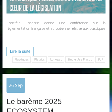
Christèle Chancrin donne une conférence sur la
réglementation française et européenne relative aux plastiques
Lire la suite
Plastiques
Plastics
Loi Agec
Single Use Plastic
SUP
26
Sep
Le barème 2025
ECOSYSTEM