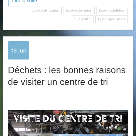
Lire la suite
Eco-contribution
Eco-déclaration
Eco-modulation
Filière REP
Eco-organismes
18
Jun
Déchets : les bonnes raisons
de visiter un centre de tri