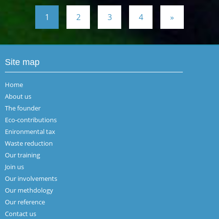
1
2
3
4
»
Site map
Home
About us
The founder
Eco-contributions
Enironmental tax
Waste reduction
Our training
Join us
Our involvements
Our methdology
Our reference
Contact us