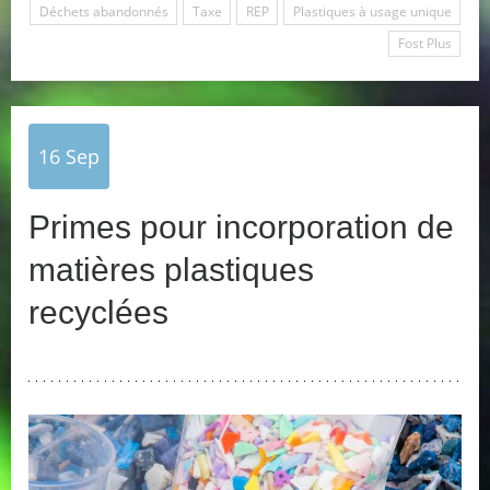
Déchets abandonnés
Taxe
REP
Plastiques à usage unique
Fost Plus
16
Sep
Primes pour incorporation de
matières plastiques
recyclées