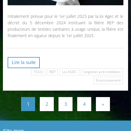
Initialement prévue pour le 1er juillet 2025 par la loi Agec et le
décret du 5 décembre 2024 instituant la filière REP des
producteurs de textiles sanitaires à usage unique, la filière est
finalement en vigueur depuis le 1er juillet 2025.
Lire la suite
TSUU
REP
Loi AGEC
Lingettes pré-imbibées
Environnement
1
2
3
4
»
Site map