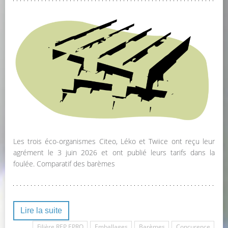
Les trois éco-organismes Citeo, Léko et Twiice ont reçu leur
agrément le 3 juin 2026 et ont publié leurs tarifs dans la
foulée. Comparatif des barèmes
Lire la suite
Filière REP EPRO
Emballages
Barèmes
Concurence