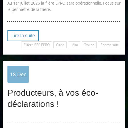
Au 1er juillet 2026 la filère EPRO sera opérationnelle. Focus sur
le périmètre de la filière.
Lire la suite
Filière REP EPRO
Citeo
Léko
Twiice
Ecomaison
18
Dec
Producteurs, à vos éco-
déclarations !