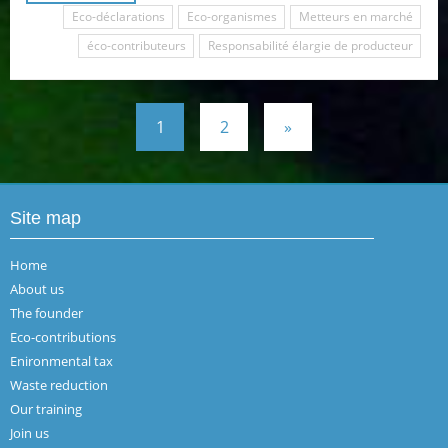
Eco-déclarations
Eco-organismes
Metteurs en marché
éco-contributeurs
Responsabilité élargie de producteur
1
2
»
Site map
Home
About us
The founder
Eco-contributions
Enironmental tax
Waste reduction
Our training
Join us