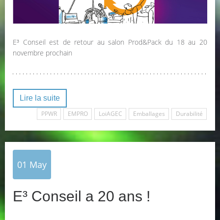
E³ Conseil est de retour au salon Prod&Pack du 18 au 20
novembre prochain
Lire la suite
PPWR
EMPRO
LoiAGEC
Emballages
Durabilité
01
May
E³ Conseil a 20 ans !