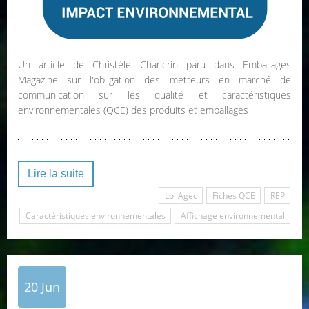
Un article de Christèle Chancrin paru dans Emballages
Magazine sur l'obligation des metteurs en marché de
communication sur les qualité et caractéristiques
environnementales (QCE) des produits et emballages
Lire la suite
Loi Agec
Fiches QCE
REP
Caractéristiques environnementales
Affichage environnemental
20
Jun