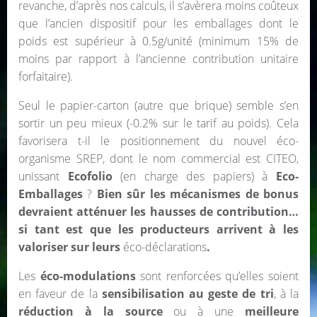
revanche, d’après nos calculs, il s’avèrera moins coûteux
que l’ancien dispositif pour les emballages dont le
poids est supérieur à 0.5g/unité (minimum 15% de
moins par rapport à l’ancienne contribution unitaire
forfaitaire).
Seul le papier-carton (autre que brique) semble s’en
sortir un peu mieux (-0.2% sur le tarif au poids). Cela
favorisera t-il le positionnement du nouvel éco-
organisme SREP, dont le nom commercial est CITEO,
unissant
Ecofolio
(en charge des papiers) à
Eco-
Emballages
?
Bien sûr les mécanismes de bonus
devraient atténuer les hausses de contribution…
si tant est que les producteurs arrivent à les
valoriser sur leurs
éco-déclarations
.
Les
éco-modulations
sont renforcées qu’elles soient
en faveur de la
sensibilisation au geste de tri
, à la
réduction à la source
ou à une
meilleure