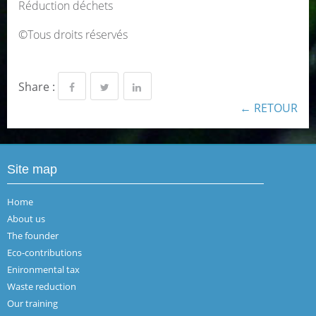
Réduction déchets
©Tous droits réservés
Share :
← RETOUR
Site map
Home
About us
The founder
Eco-contributions
Enironmental tax
Waste reduction
Our training