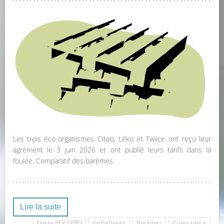
Les trois éco-organismes Citeo, Léko et Twiice ont reçu leur
agrément le 3 juin 2026 et ont publié leurs tarifs dans la
foulée. Comparatif des barèmes
Lire la suite
Filière REP EPRO
Emballages
Barèmes
Concurence