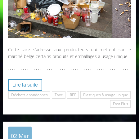
Cette taxe s’adresse aux producteurs qui mettent sur le
marché belge certains produits et emballages à usage unique
Lire la suite
Déchets abandonnés
Taxe
REP
Plastiques à usage unique
Fost Plus
02
Mar