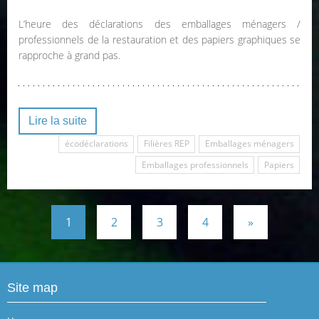
L’heure des déclarations des emballages ménagers /
professionnels de la restauration et des papiers graphiques se
rapproche à grand pas.
Lire la suite
écodéclarations
Filières REP
Emballages ménagers
Emballages professionnels
Papiers
1
2
3
4
»
Site map