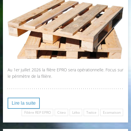
Au 1er juillet 2026 la filère EPRO sera opérationnelle. Focus sur
le périmètre de la filière.
Lire la suite
Filière REP EPRO
Citeo
Léko
Twiice
Ecomaison