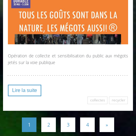
Opération de collecte et sensibilisation du public aux mégots
jetés sur la voie publique
Lire la suite
collectes
recycler
1
2
3
4
»