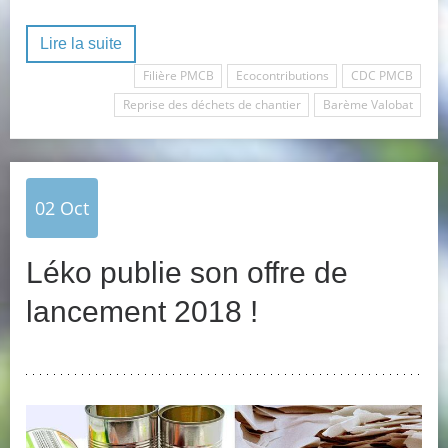
Lire la suite
Filière PMCB
Ecocontributions
CDC PMCB
Reprise des déchets de chantier
Barème Valobat
02
Oct
Léko publie son offre de
lancement 2018 !