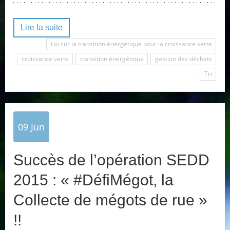
Lire la suite
Loi sur la transition énergétique pour la croissance verte
croissance verte
transition énergétique
gestion des déchets
Tri
09
Jun
Succès de l’opération SEDD
2015 : « #DéfiMégot, la
Collecte de mégots de rue »
!!