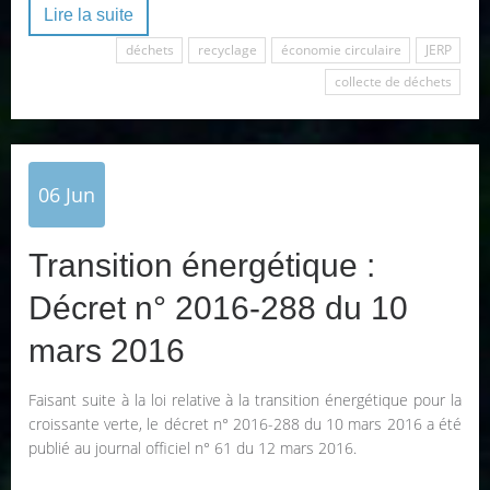
Lire la suite
déchets
recyclage
économie circulaire
JERP
collecte de déchets
06
Jun
Transition énergétique :
Décret n° 2016-288 du 10
mars 2016
Faisant suite à la loi relative à la transition énergétique pour la
croissante verte, le décret n° 2016-288 du 10 mars 2016 a été
publié au journal officiel n° 61 du 12 mars 2016.