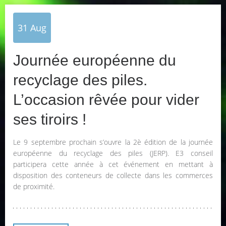
31
Aug
Journée européenne du
recyclage des piles.
L’occasion rêvée pour vider
ses tiroirs !
Le 9 septembre prochain s’ouvre la 2è édition de la journée
européenne du recyclage des piles (JERP). E3 conseil
participera cette année à cet événement en mettant à
disposition des conteneurs de collecte dans les commerces
de proximité.