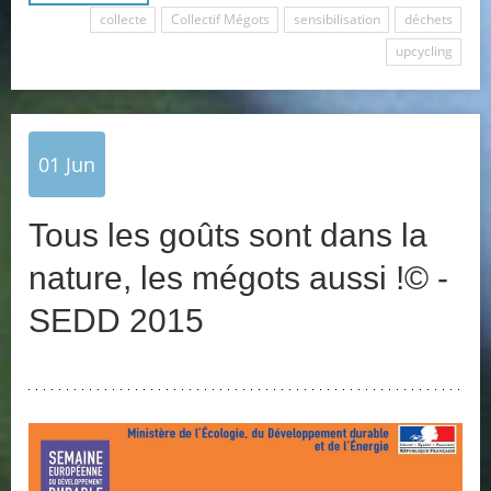
collecte
Collectif Mégots
sensibilisation
déchets
upcycling
01
Jun
Tous les goûts sont dans la
nature, les mégots aussi !© -
SEDD 2015