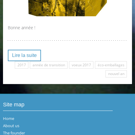
Bonne année !
Lire la suite
2017
année de transition
voeux 2017
éco-emballages
nouvel an
Site map
Home
About us
The founder