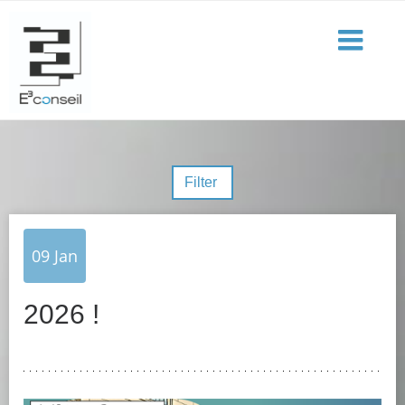
Filter
09
Jan
2026 !