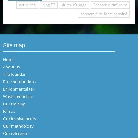
actualites
blog E3
durée d'usage
Economie circulaire
économie de fonctionnalité
Site map
Home
About us
The founder
Eco-contributions
Enironmental tax
Waste reduction
Our training
Join us
Our involvements
Our methdology
Our reference