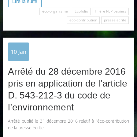
Lire la suite
éco-organisme
Ecofolio
Filière REP papiers
éco-contribution
presse écrite
10
Jan
Arrêté du 28 décembre 2016
pris en application de l’article
D. 543-212-3 du code de
l’environnement
Arrêté publié le 31 décembre 2016 relatif à l'éco-contribution
de la presse écrite