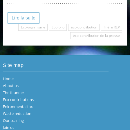
Lire la suite
Eco-organisme
Ecofolio
éco-contribution
filière REP
éco-contribution de la presse
Site map
Home
About us
The founder
Eco-contributions
Enironmental tax
Waste reduction
Our training
Join us