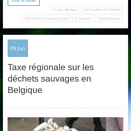
Lire la suite
Tri des déchets
Les Foulées de l'amitié
USO Chelles Courses à pied
E³ Conseil
Sensibilisation
09
Jun
Taxe régionale sur les
déchets sauvages en
Belgique