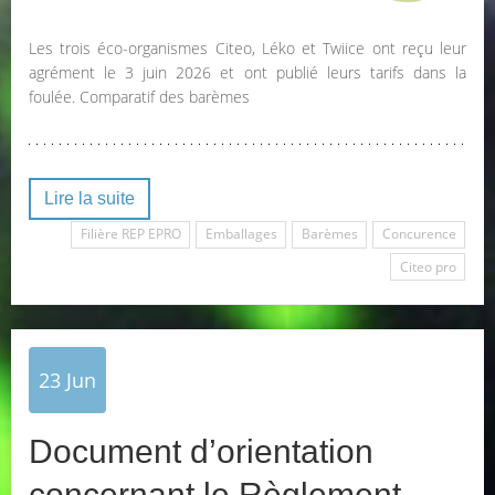
Les trois éco-organismes Citeo, Léko et Twiice ont reçu leur
agrément le 3 juin 2026 et ont publié leurs tarifs dans la
foulée. Comparatif des barèmes
Lire la suite
Filière REP EPRO
Emballages
Barèmes
Concurence
Citeo pro
23
Jun
Document d’orientation
concernant le Règlement