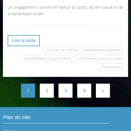
Un engagement concret en faveur du sport, du lien social et de
la dynamique locale.
Lire la suite
Foulées de l'Amitié
Manifestation sportive
sensibilisation au geste de tri
USO Chelles course à pied
Partenariat
1
2
3
4
»
Plan du site
Accueil