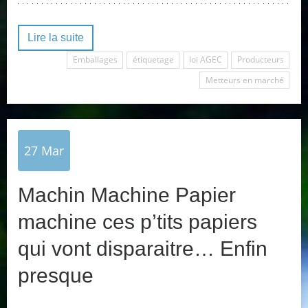
Lire la suite
Emballages
étiquetage
loi AGEC
Producteurs
Metteurs en marché
27
Mar
Machin Machine Papier
machine ces p’tits papiers
qui vont disparaitre… Enfin
presque