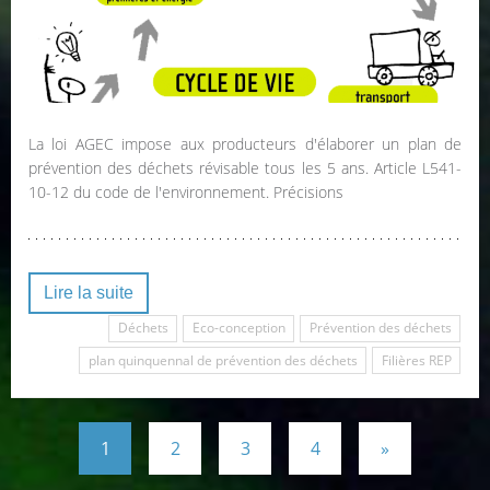
La loi AGEC impose aux producteurs d'élaborer un plan de
prévention des déchets révisable tous les 5 ans. Article L541-
10-12 du code de l'environnement. Précisions
Lire la suite
Déchets
Eco-conception
Prévention des déchets
plan quinquennal de prévention des déchets
Filières REP
1
2
3
4
»