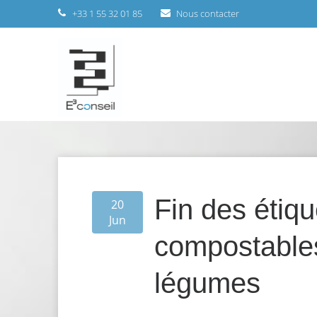
+33 1 55 32 01 85
Nous contacter
Fin des étiq
20
Jun
compostables 
légumes