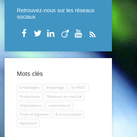
Retrouvez-nous sur les réseaux
sociaux
Mots clés
Emballages
étiquetage
loi AGEC
Producteurs
Metteurs en marché
Importateurs
exportateurs
Fruits et légumes
Eco-conception
législation