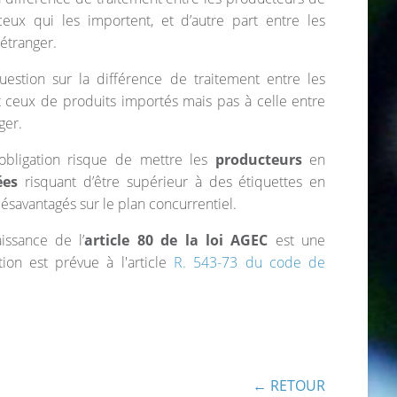
eux qui les importent, et d’autre part entre les
’étranger.
uestion sur la différence de traitement entre les
 ceux de produits importés mais pas à celle entre
ger.
’obligation risque de mettre les
producteurs
en
ées
risquant d’être supérieur à des étiquettes en
désavantagés sur le plan concurrentiel.
ssance de l’
article 80 de la loi AGEC
est une
ion est prévue à l'article
R. 543-73 du code de
← RETOUR