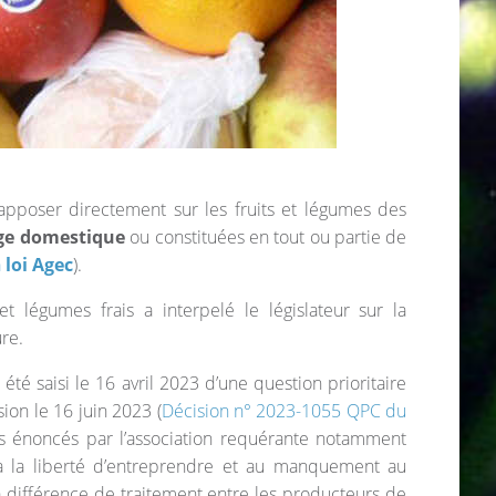
d’apposer directement sur les fruits et légumes des
ge domestique
ou constituées en tout ou partie de
a
loi Agec
).
et légumes frais a interpelé le législateur sur la
re.
té saisi le 16 avril 2023 d’une question prioritaire
sion le 16 juin 2023 (
Décision n° 2023-1055 QPC du
nts énoncés par l’association requérante notamment
e à la liberté d’entreprendre et au manquement au
la différence de traitement entre les producteurs de