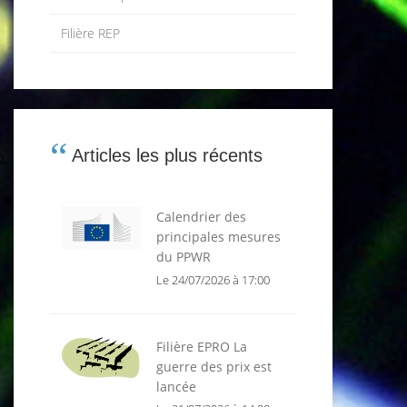
Filière REP
Articles les plus récents
Calendrier des
principales mesures
du PPWR
Le 24/07/2026 à 17:00
Filière EPRO La
guerre des prix est
lancée