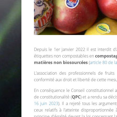
Depuis le 1er janvier 2022 il est interdit 
étiquettes non compostables en
composta
matières non biosourcées
(
article 80 de l
L’association des professionnels de fruits 
conformité aux droit et liberté de cette mesu
En conséquence le Conseil constitutionnel a é
de constitutionalité (
QPC
) et a rendu sa déci
16 juin 2023
). Il a rejeté tous les argume
ceux relatifs à l’atteinte disproportionné
principe d'égalité devant la loi concernant 