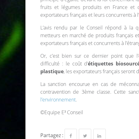
fruits et légumes produits en France et c
exportateurs français et leurs concurrents à l
L’avis rendu par le Conseil répond à la q
metteurs en marché de produits français et
exportateurs français et concurrents à l’étran
Or, c’est bien sur ce dernier point que l
difficulté : le coût d’
étiquettes biosourc
plastique
, les exportateurs français seront 
La sanction encourue en cas de méconnai
contravention de 3ème classe. Cette sanct
l’environnement
.
©Equipe E³ Conseil
Partagez :