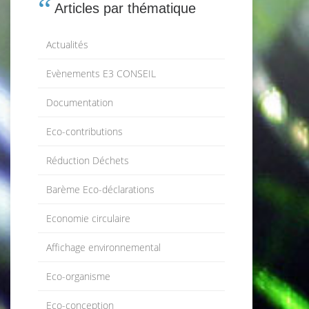
Articles par thématique
Actualités
Evènements E3 CONSEIL
Documentation
Eco-contributions
Réduction Déchets
Barème Eco-déclarations
Economie circulaire
Affichage environnemental
Eco-organisme
Eco-conception