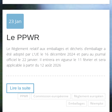
23
Jan
Le PPWR
Le Règlement relatif aux emballages et déchets d’emballage a
été adopté par L'UE le 16 décembre 2024 et paru au journal
officiel le 22 janvier. Il entrera en vigueur le 11 février et sera
applicable à partir du 12 août 2026
Lire la suite
PPWR
Commission européenne
Règlement européen
Emballages
Réemploi