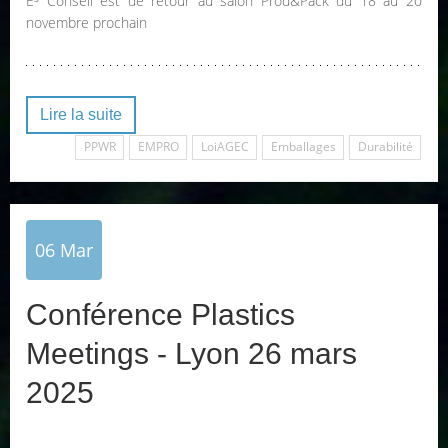
E³ Conseil est de retour au salon Prod&Pack du 18 au 20
novembre prochain
Lire la suite
PPWR
EMPRO
LoiAGEC
Emballages
Durabilité
06
Mar
Conférence Plastics
Meetings - Lyon 26 mars
2025