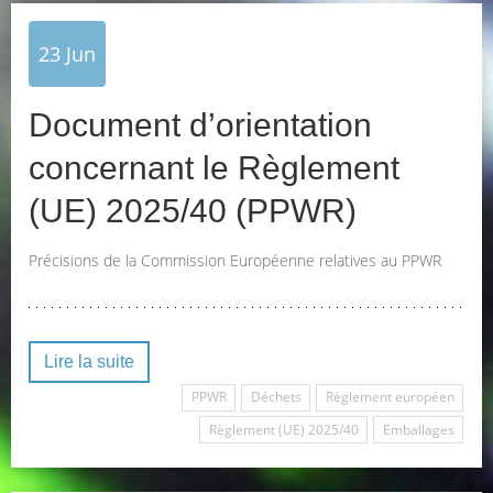
23
Jun
Document d’orientation
concernant le Règlement
(UE) 2025/40 (PPWR)
Précisions de la Commission Européenne relatives au PPWR
Lire la suite
PPWR
Déchets
Règlement européen
Règlement (UE) 2025/40
Emballages