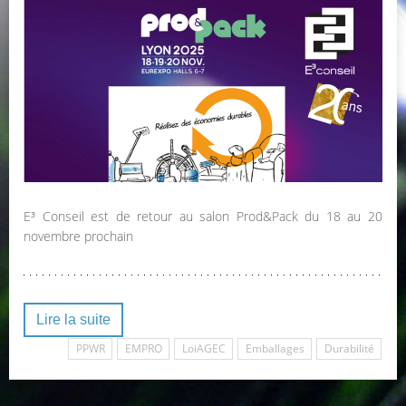
E³ Conseil est de retour au salon Prod&Pack du 18 au 20
novembre prochain
Lire la suite
PPWR
EMPRO
LoiAGEC
Emballages
Durabilité