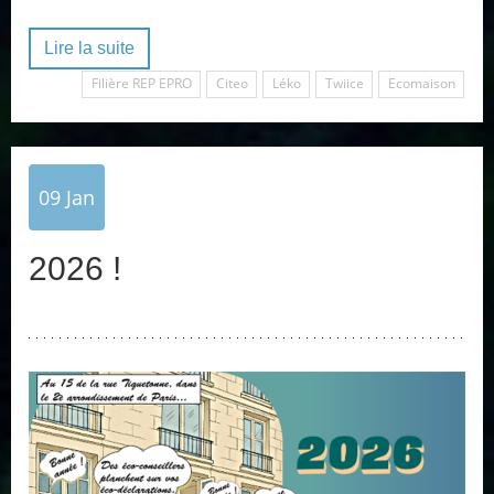
Lire la suite
Filière REP EPRO
Citeo
Léko
Twiice
Ecomaison
09
Jan
2026 !