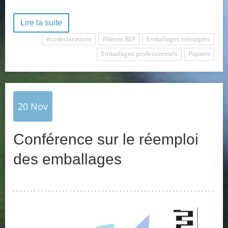
Lire la suite
écodéclarations
Filières REP
Emballages ménagers
Emballages professionnels
Papiers
20
Nov
Conférence sur le réemploi
des emballages