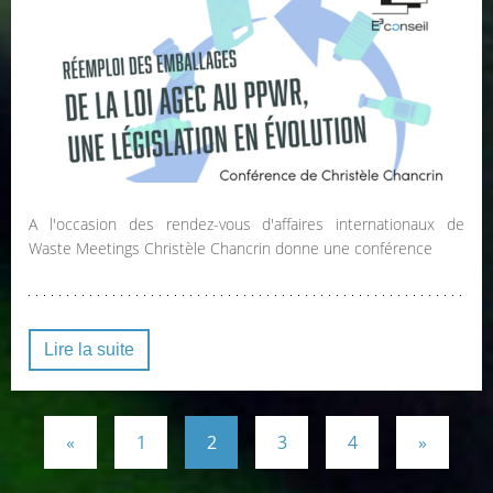
A l'occasion des rendez-vous d'affaires internationaux de
Waste Meetings Christèle Chancrin donne une conférence
Lire la suite
«
1
2
3
4
»