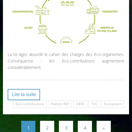
La loi Agec alourdit le cahier des charges des éco-organismes.
Conséquence : les éco-contributions augmentent
considérablement.
Lire la suite
éco-contributions
Filières REP
DEEE
TLC
Ecosystem
1
2
3
4
»