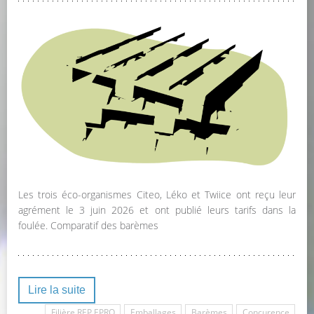
Les trois éco-organismes Citeo, Léko et Twiice ont reçu leur
agrément le 3 juin 2026 et ont publié leurs tarifs dans la
foulée. Comparatif des barèmes
Lire la suite
Filière REP EPRO
Emballages
Barèmes
Concurence