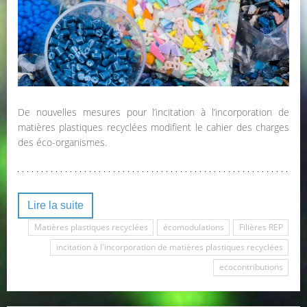
De nouvelles mesures pour l’incitation à l’incorporation de
matières plastiques recyclées modifient le cahier des charges
des éco-organismes.
Lire la suite
Matières plastiques recyclées
écomodulations
Filières REP
incitation à l'incorporation de matières plastiques recyclées
ecocontributions