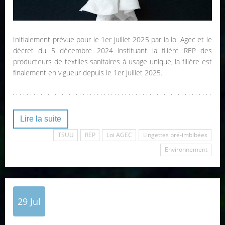
Initialement prévue pour le 1er juillet 2025 par la loi Agec et le
décret du 5 décembre 2024 instituant la filière REP des
producteurs de textiles sanitaires à usage unique, la filière est
finalement en vigueur depuis le 1er juillet 2025.
Lire la suite
TSUU
REP
Loi AGEC
Lingettes pré-imbibées
Environnement
29
Jul