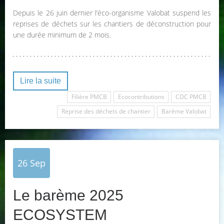
Depuis le 26 juin dernier l’éco-organisme Valobat suspend les
reprises de déchets sur les chantiers de déconstruction pour
une durée minimum de 2 mois.
Lire la suite
Filière PMCB
Ecocontributions
CDC PMCB
Reprise des déchets de chantier
Barème Valobat
26
Sep
Le barème 2025
ECOSYSTEM