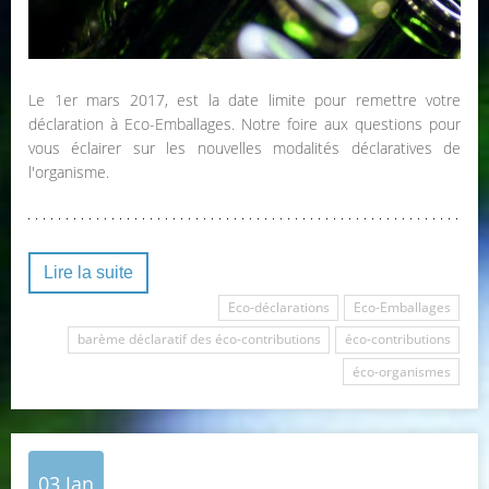
Le 1er mars 2017, est la date limite pour remettre votre
déclaration à Eco-Emballages. Notre foire aux questions pour
vous éclairer sur les nouvelles modalités déclaratives de
l'organisme.
Lire la suite
Eco-déclarations
Eco-Emballages
barème déclaratif des éco-contributions
éco-contributions
éco-organismes
03
Jan