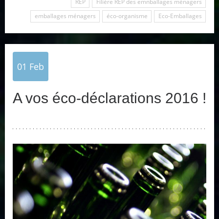
REP
Filière REP des emnballages ménagers
emballages ménagers
éco-organisme
Eco-Emballages
01
Feb
A vos éco-déclarations 2016 !