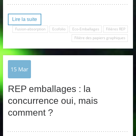
Lire la suite
Fusion-absorption
Ecofolio
Eco-Emballages
Filières REP
Filière des papiers graphiques
15
Mar
REP emballages : la
concurrence oui, mais
comment ?