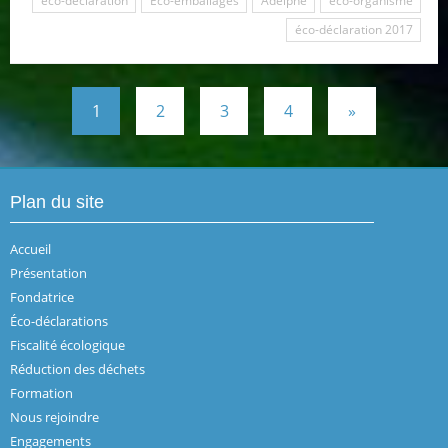
éco-déclaration
Eco-emballages
Adelphe
éco-organisme
éco-déclaration 2017
1
2
3
4
»
Plan du site
Accueil
Présentation
Fondatrice
Éco-déclarations
Fiscalité écologique
Réduction des déchets
Formation
Nous rejoindre
Engagements