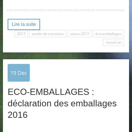
Lire la suite
2017
année de transition
voeux 2017
éco-emballages
nouvel an
19
Dec
ECO-EMBALLAGES :
déclaration des emballages
2016