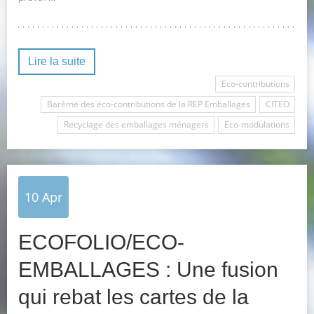
Lire la suite
Eco-contributions
Barème des éco-contributions de la REP Emballages
CITEO
Recyclage des emballages ménagers
Eco-modulations
10
Apr
ECOFOLIO/ECO-
EMBALLAGES : Une fusion
qui rebat les cartes de la