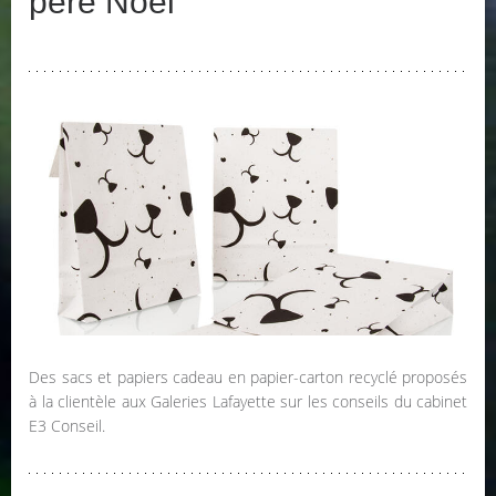
père Noël
Des sacs et papiers cadeau en papier-carton recyclé proposés
à la clientèle aux Galeries Lafayette sur les conseils du cabinet
E3 Conseil.