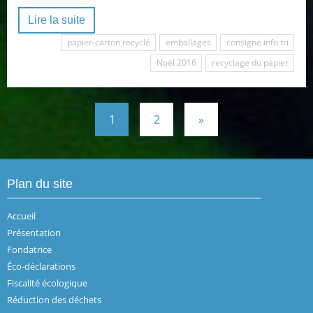
Lire la suite
papier-carton recyclé
emballages
consigne info tri
Noël 2016
recyclage du papier
1
2
»
Plan du site
Accueil
Présentation
Fondatrice
Éco-déclarations
Fiscalité écologique
Réduction des déchets