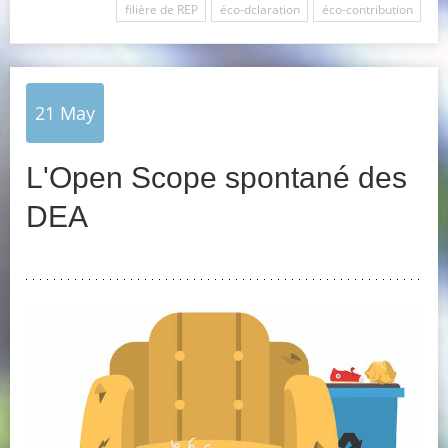
filière de REP
éco-dclaration
éco-contribution
21
May
L'Open Scope spontané des
DEA