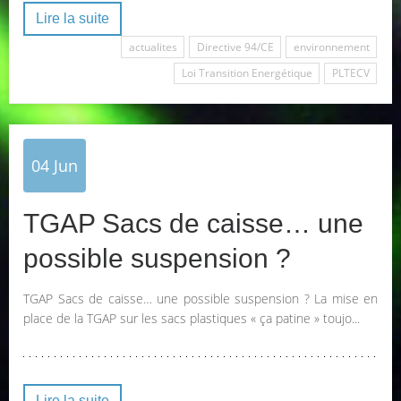
Lire la suite
actualites
Directive 94/CE
environnement
Loi Transition Energétique
PLTECV
04
Jun
TGAP Sacs de caisse… une
possible suspension ?
TGAP Sacs de caisse… une possible suspension ? La mise en
place de la TGAP sur les sacs plastiques « ça patine » toujo...
Lire la suite