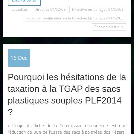
actualites
Directive 94/62/CE
Directive emballages 94/62/CE
projet de modification de la Directive Emballages 94/62/CE
Sacs en plastique
16
Dec
Pourquoi les hésitations de la
taxation à la TGAP des sacs
plastiques souples PLF2014
?
« L'objectif affiché de la Commission européenne est une
réduction de 80% de l'usage des sacs à poignées dits "légers"