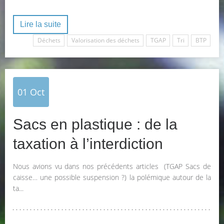
Lire la suite
Déchets
Valorisation des déchets
TGAP
Tri
BTP
01
Oct
Sacs en plastique : de la
taxation à l’interdiction
Nous avions vu dans nos précédents articles (TGAP Sacs de
caisse… une possible suspension ?) la polémique autour de la
ta...