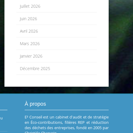
Juillet 2026
Juin 2026
Avril 2026
Mars 2026
Janvier 2026
Décembre 2025
À propos
E³ Conseil est un cabinet d'audit et de stratégie
du
en Éco-contributions, filières REP et réduction
des déchets des entreprises, fondé en 2005 par
Christèle Chancrin.