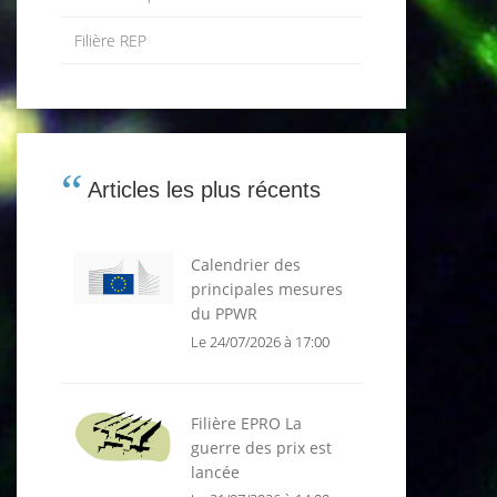
Filière REP
Articles les plus récents
Calendrier des
principales mesures
du PPWR
Le 24/07/2026 à 17:00
Filière EPRO La
guerre des prix est
lancée