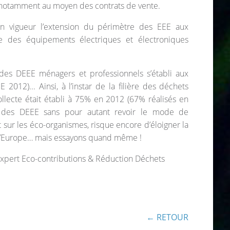
ur, notamment au moyen des contrats de vente.
en vigueur l’extension du périmètre des EEE aux
e des équipements électriques et électroniques
des DEEE ménagers et professionnels s’établi aux
12)... Ainsi, à l’instar de la filière des déchets
llecte était établi à 75% en 2012 (67% réalisés en
ère des DEEE sans pour autant revoir le mode de
 sur les éco-organismes, risque encore d’éloigner la
ar l’Europe… mais essayons quand même !
 Expert Eco-contributions & Réduction Déchets
← RETOUR