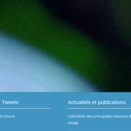
s Tweets
Actualités et publications
t trouvé
Calendrier des principales mesures 
PPWR