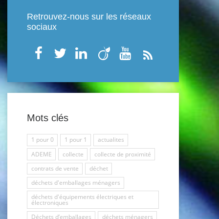
Retrouvez-nous sur les réseaux
sociaux
Mots clés
1 pour 0
1 pour 1
actualites
ADEME
collecte
collecte de proximité
contrats de vente
déchet
déchets d'emballages ménagers
déchets d'équipements électriques et
électroniques
Déchets d’emballages
déchets ménagers