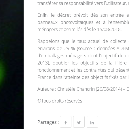
transférer sa responsabilité vers l’utilisate
Enfin, le décret prévoit dès son entrée 
panneaux photovoltaïques et à l’ensembl
ménagers et assimilés dès le 15/08/2018.
Rappelons que le taux actuel de collecte 
environs de 29 % (source : données ADEME 20
d’emballages ménagers dont l’objectif de co
2013), doubler les objectifs de la fili
fonctionnement et les contraintes qui pèsent
France dans l’atteinte des objectifs fixés p
Auteure : Christèle Chancrin (26/08/2014) –
©Tous droits réservés
Partagez :