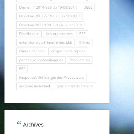
Décret n° 2014-928 du 19/08/2014
DEEE
Directive 2002 /96/CE du 27/01/2003
Directive 2012/19/UE du 4 juillet 2012
Distributeur
éco-organismes
EEE
extension du périmètre des EEE
filières
filières déchets
obligation de reprise
panneaux photovoltaiques
Producteurs
REP
Responsabilité Elargie des Producteurs
système individuel
taux actuel de collecte
Archives