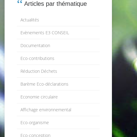
Articles par thématique
Actualités
Evènements E3 CONSEIL
Documentation
Eco-contributions
Réduction Déchets
Barème Eco-déclarations
Economie circulaire
Affichage environnemental
Eco-organisme
Eco-conception