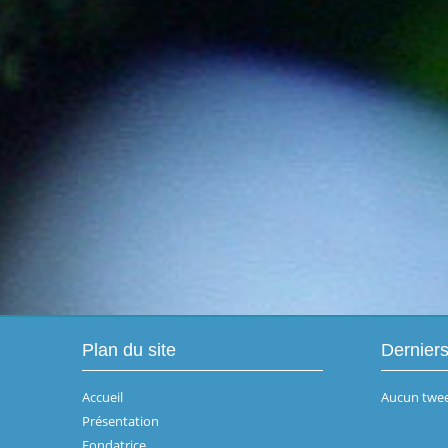
Plan du site
Dernier
Accueil
Aucun twee
Présentation
Fondatrice