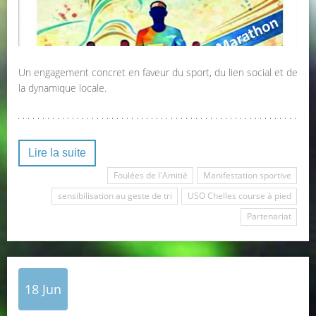
Un engagement concret en faveur du sport, du lien social et de
la dynamique locale.
Lire la suite
Foulées de l'Amitié
Manifestation sportive
sensibilisation au geste de tri
USO Chelles course à pied
Partenariat
18
Jun