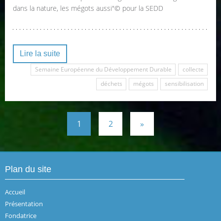
dans la nature, les mégots aussi"© pour la SEDD
Lire la suite
Semaine Européenne du Développement Durable
collecte
déchets
mégots
sensibilisation
1
2
»
Plan du site
Accueil
Présentation
Fondatrice