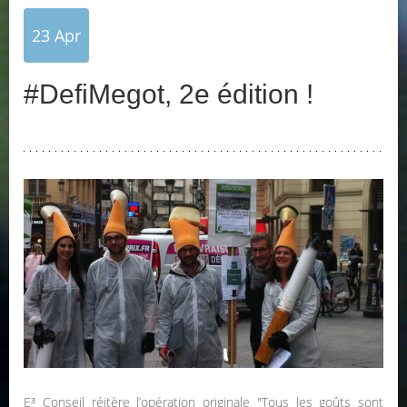
23
Apr
#DefiMegot, 2e édition !
E³ Conseil réitère l’opération originale "Tous les goûts sont