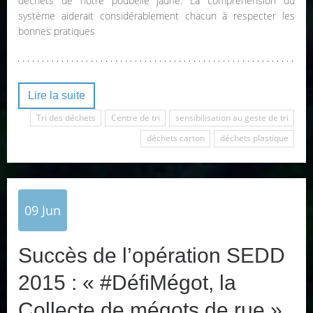
déchets de notre poubelle jaune. La compréhension du
système aiderait considérablement chacun à respecter les
bonnes pratiques
Lire la suite
Tri des déchets
Centre de tri
sensibilisation au geste de tri
déchets carton
déchets plastique
09
Jun
Succès de l’opération SEDD
2015 : « #DéfiMégot, la
Collecte de mégots de rue »