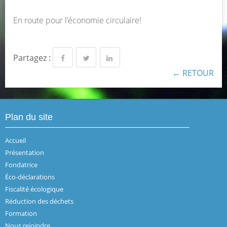
En route pour l’économie circulaire!
Partagez :
← RETOUR
Plan du site
Accueil
Présentation
Fondatrice
Éco-déclarations
Fiscalité écologique
Réduction des déchets
Formation
Nous rejoindre