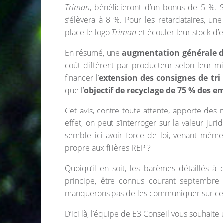
Triman
, bénéficieront d’un bonus de 5 %. S
s’élèvera à 8 %. Pour les retardataires, u
place le logo
Triman
et écouler leur stock d
En résumé, une
augmentation générale de
coût différent par producteur selon leur m
financer l’
extension des consignes de tri 
que l’
objectif de recyclage de 75 % des e
Cet avis, contre toute attente, apporte des m
effet, on peut s’interroger sur la valeur jur
semble ici avoir force de loi, venant même
propre aux filières REP ?
Quoiqu’il en soit, les barèmes détaillés à
principe, être connus courant septembre
manquerons pas de les communiquer sur c
D’ici là, l’équipe de E3 Conseil vous souhaite 