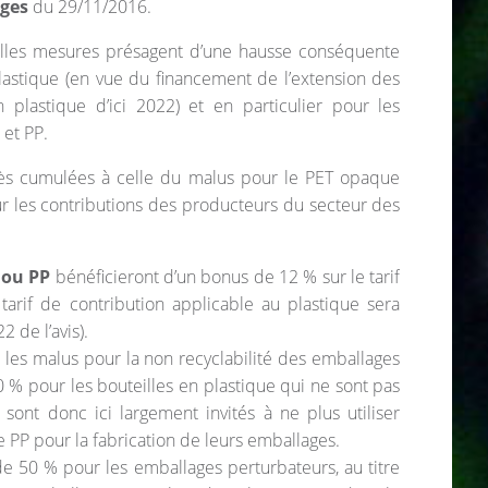
rges
du 29/11/2016.
elles mesures présagent d’une hausse conséquente
lastique (en vue du financement de l’extension des
 plastique d’ici 2022) et en particulier pour les
 et PP.
près cumulées à celle du malus pour le PET opaque
r les contributions des producteurs du secteur des
 ou PP
bénéficieront d’un bonus de 12 % sur le tarif
 tarif de contribution applicable au plastique sera
 de l’avis).
 les malus pour la non recyclabilité des emballages
 % pour les bouteilles en plastique qui ne sont pas
ont donc ici largement invités à ne plus utiliser
 PP pour la fabrication de leurs emballages.
 de 50 % pour les emballages perturbateurs, au titre