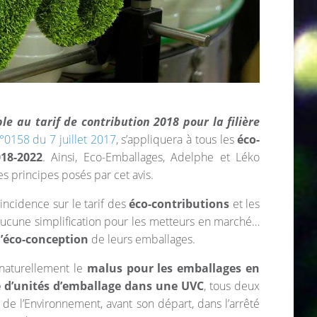
ble au tarif de contribution 2018 pour la filière
°0158 du 7 juillet 2017
, s’appliquera à tous les
éco-
18-2022
. Ainsi, Eco-Emballages, Adelphe et Léko
s principes posés par cet avis.
ncidence sur le tarif des
éco-contributions
et les
cune simplification pour les metteurs en marché…
l’éco-conception
de leurs emballages.
naturellement le
malus pour les emballages en
d’unités d’emballage dans une UVC
, tous deux
 de l’Environnement, avant son départ, dans l’arrêté