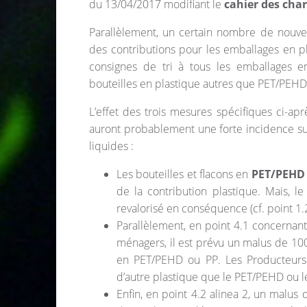
du 13/04/2017 modifiant le
cahier des cha
Parallèlement, un certain nombre de nouv
des contributions pour les emballages en p
consignes de tri à tous les emballages en
bouteilles en plastique autres que PET/PEHD
L’effet des trois mesures spécifiques ci-a
auront probablement une forte incidence su
liquides :
Les bouteilles et flacons en
PET/PEHD
de la contribution plastique. Mais, le
revalorisé en conséquence (cf. point 1.22
Parallèlement, en point 4.1 concernant
ménagers, il est prévu un malus de 100
en PET/PEHD ou PP. Les Producteurs s
d’autre plastique que le PET/PEHD ou le
Enfin, en point 4.2 alinea 2, un malus