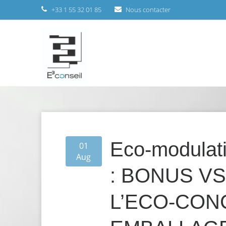
+33 1 55 32 01 85
Nous contacter
Eco-modulat
01
Aug
: BONUS V
L’ECO-CON