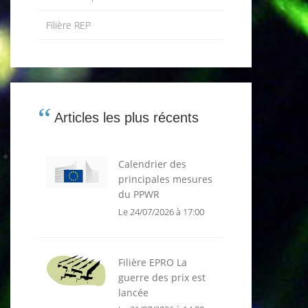
Filière REP
Articles les plus récents
Calendrier des
principales mesures
du PPWR
Le 24/07/2026 à 17:00
Filière EPRO La
guerre des prix est
lancée