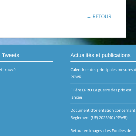
← RETOUR
s Tweets
Actualités et publications
t trouvé
Calendrier des principales mesures 
PPWR
Filière EPRO La guerre des prix est
lancée
Document d’orientation concernant 
Règlement (UE) 2025/40 (PPWR)
Retour en images : Les Foulées de