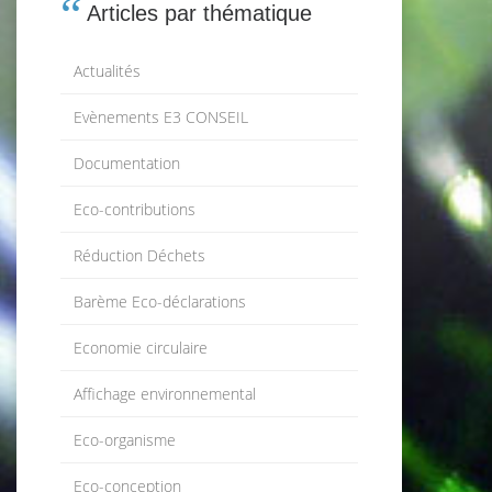
Articles par thématique
Actualités
Evènements E3 CONSEIL
Documentation
Eco-contributions
Réduction Déchets
Barème Eco-déclarations
Economie circulaire
Affichage environnemental
Eco-organisme
Eco-conception