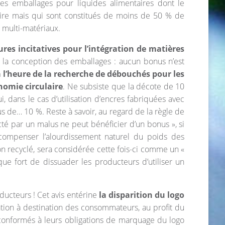
es emballages pour liquides alimentaires dont le
aire mais qui sont constitués de moins de 50 % de
s multi-matériaux.
res incitatives pour l’intégration de matières
ns la conception des emballages : aucun bonus n’est
à l’heure de la recherche de débouchés pour les
nomie circulaire
. Ne subsiste que la décote de 10
i, dans le cas d’utilisation d’encres fabriquées avec
s de… 10 %. Reste à savoir, au regard de la règle de
té par un malus ne peut bénéficier d’un bonus », si
r compenser l’alourdissement naturel du poids des
n recyclé, sera considérée cette fois-ci comme un «
e fort de dissuader les producteurs d’utiliser un
ucteurs ! Cet avis entérine
la disparition du logo
ation à destination des consommateurs, au profit du
 conformés à leurs obligations de marquage du logo