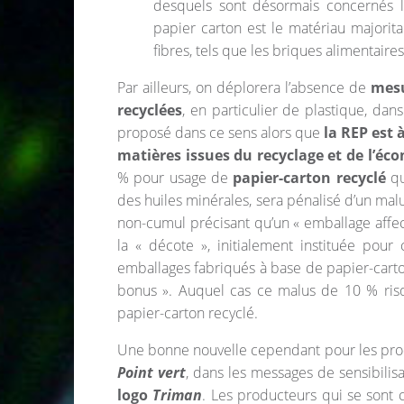
desquels sont désormais concernés l
papier carton est le matériau majorit
fibres, tels que les briques alimentaire
Par ailleurs, on déplorera l’absence de
mesu
recyclées
, en particulier de plastique, da
proposé dans ce sens alors que
la REP est 
matières issues du recyclage et de l’éco
% pour usage de
papier-carton recyclé
qu
des huiles minérales, sera pénalisé d’un malu
non-cumul précisant qu’un « emballage affec
la « décote », initialement instituée pou
emballages fabriqués à base de papier-carto
bonus ». Auquel cas ce malus de 10 % risqu
papier-carton recyclé.
Une bonne nouvelle cependant pour les prod
Point vert
, dans les messages de sensibilis
logo
Triman
. Les producteurs qui se sont