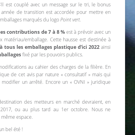
’il est couplé avec un message sur le tri, le bonus
ne année de transition est accordée pour mettre en
’emballages marqués du logo
Point vert
.
s contributions de 7 à 8 %
est à prévoir avec un
ix matériau/emballage. Cette hausse est destinée à
à tous les emballages plastique d’ici 2022
ainsi
mballages
fixé par les pouvoirs publics.
odifications au cahier des charges de la filière. En
idique de cet avis par nature « consultatif » mais qui
 modifier un arrêté. Encore un « OVNI » juridique
 destination des metteurs en marché devraient, en
 2017, ou au plus tard au 1er octobre. Nous ne
e même espace.
un bel été !