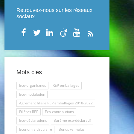
Retrouvez-nous sur les réseaux
sociaux
Mots clés
Eco-organismes
REP emballages
Eco-modulation
Agrément filière REP emballages 2018-2022
Filières REP
Eco-contributions
Eco-déclarations
Barème éco-déclaratif
Economie circulaire
Bonus vs malus