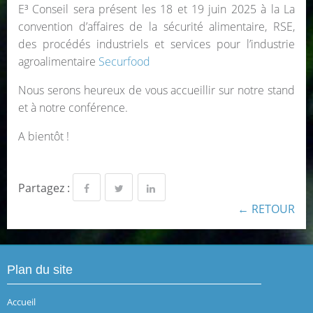
E³ Conseil sera présent les 18 et 19 juin 2025 à la La
convention d’affaires de la sécurité alimentaire, RSE,
des procédés industriels et services pour l’industrie
agroalimentaire
Securfood
Nous serons heureux de vous accueillir sur notre stand
et à notre conférence.
A bientôt !
Partagez :
← RETOUR
Plan du site
Accueil