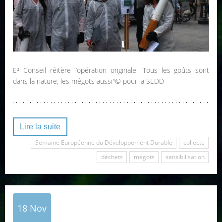
E³ Conseil réitère l’opération originale "Tous les goûts sont
dans la nature, les mégots aussi"© pour la SEDD
Lire la suite
Semaine Européenne du Développement Durable
collecte
déchets
mégots
sensibilisation
18
Nov