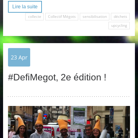
Lire la suite
collecte
Collectif Mégots
sensibilisation
déchets
upcycling
23
Apr
#DefiMegot, 2e édition !