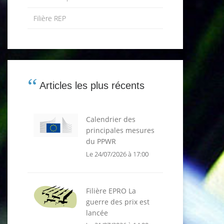
Filière REP
Articles les plus récents
Calendrier des
principales mesures
du PPWR
Le 24/07/2026 à 17:00
Filière EPRO La
guerre des prix est
lancée