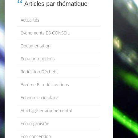
Articles par thématique
Actualités
Evènements E3 CONSEIL
Documentation
Eco-contributions
Réduction Déchets
Barème Eco-déclarations
Economie circulaire
Affichage environnemental
Eco-organisme
Eco-conception