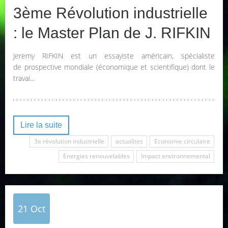
3ème Révolution industrielle
: le Master Plan de J. RIFKIN
Jeremy RIFKIN est un essayiste américain, spécialiste
de prospective mondiale (économique et scientifique) dont le
travai...
Lire la suite
3e révolution industrielle
actualites
Economie circulaire
Energies renouvelables
Impact environnemental
21
Oct