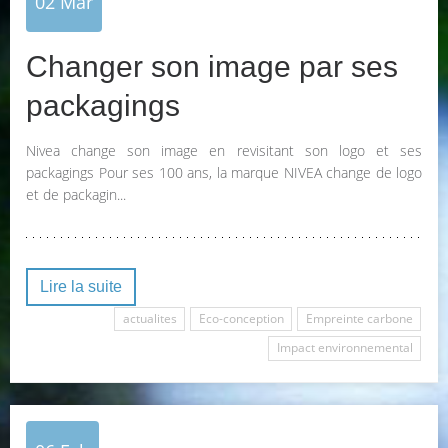
02
Mar
Changer son image par ses
packagings
Nivea change son image en revisitant son logo et ses
packagings Pour ses 100 ans, la marque NIVEA change de logo
et de packagin...
Lire la suite
actualites
Eco-conception
Empreinte carbone
Impact environnemental