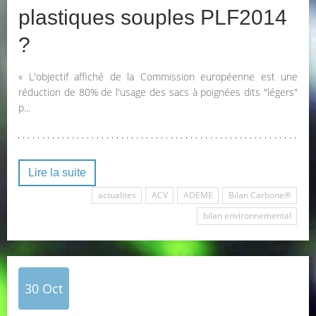
plastiques souples PLF2014
?
« L'objectif affiché de la Commission européenne est une
réduction de 80% de l'usage des sacs à poignées dits "légers"
p...
Lire la suite
actualites
ACV
ADEME
Bilan Carbone®
bilan environnemental
30
Oct