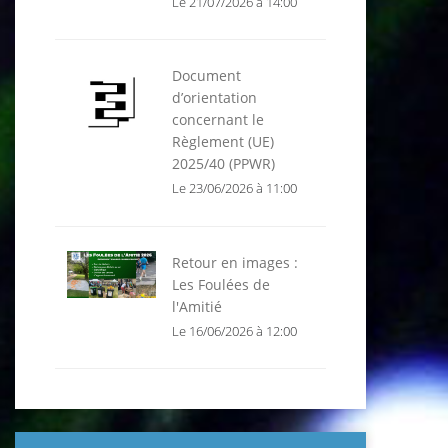
Le 21/07/2026 à 14:00
Document
d’orientation
concernant le
Règlement (UE)
2025/40 (PPWR)
Le 23/06/2026 à 11:00
Retour en images :
Les Foulées de
l'Amitié
Le 16/06/2026 à 12:00