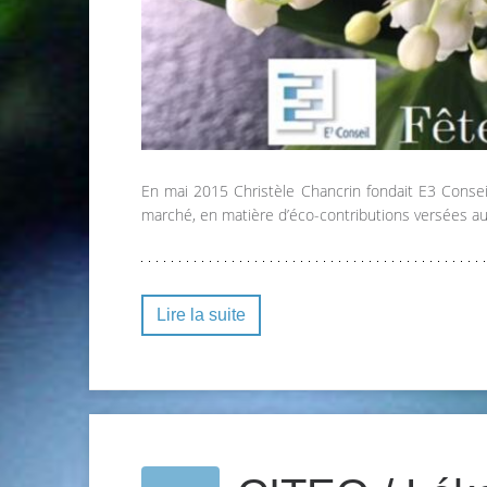
En mai 2015 Christèle Chancrin fondait E3 Conse
marché, en matière d’éco-contributions versées a
Lire la suite