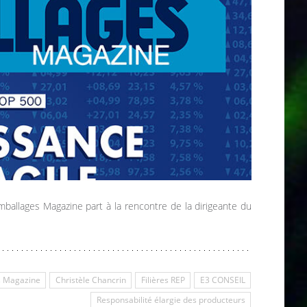
ballages Magazine part à la rencontre de la dirigeante du
 Magazine
Christèle Chancrin
Filières REP
E3 CONSEIL
Responsabilité élargie des producteurs