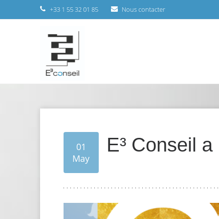
+33 1 55 32 01 85
Nous contacter
E³ Conseil a 
01
May