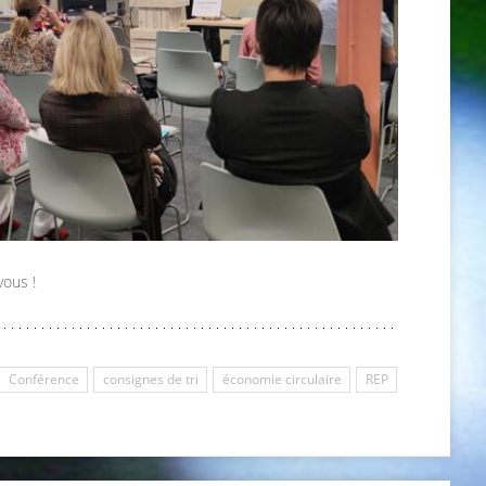
vous !
Conférence
consignes de tri
économie circulaire
REP