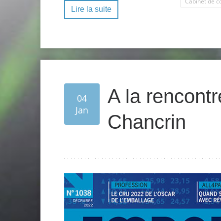
Cabinet de c
Lire la suite
A la rencontr
04
Jan
Chancrin