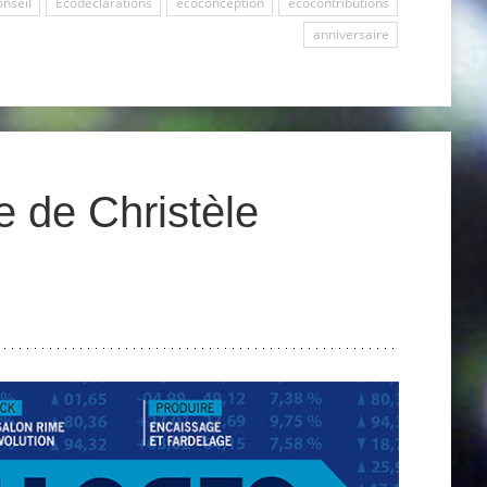
onseil
Ecodéclarations
ecoconception
ecocontributions
anniversaire
e de Christèle