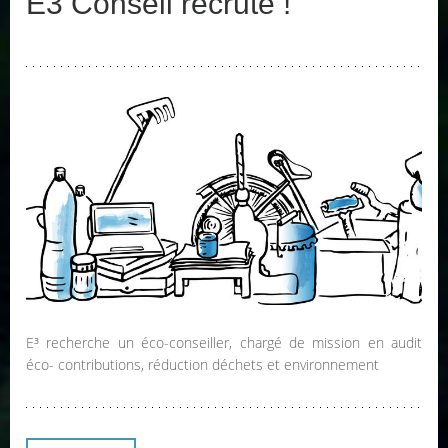
E3 Conseil recrute !
E³ recherche un éco-conseiller, chargé de mission en audit
éco- contributions, réduction déchets et environnement