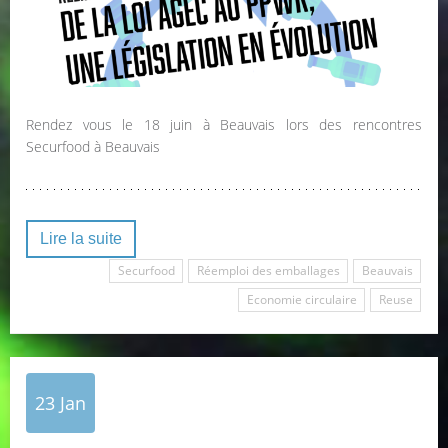
Rendez vous le 18 juin à Beauvais lors des rencontres
Securfood à Beauvais
Lire la suite
Securfood
Réemploi des emballages
Beauvais
Economie circulaire
Reuse
23
Jan