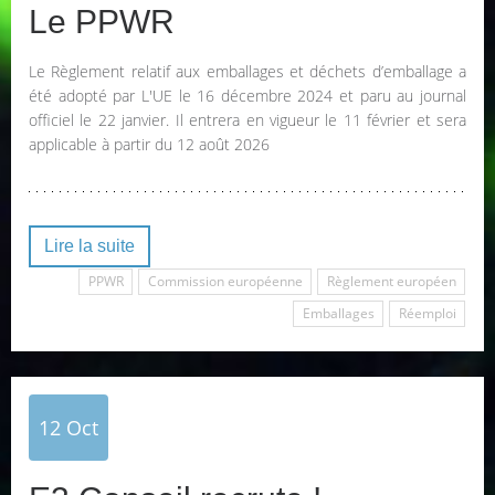
Le PPWR
Le Règlement relatif aux emballages et déchets d’emballage a
été adopté par L'UE le 16 décembre 2024 et paru au journal
officiel le 22 janvier. Il entrera en vigueur le 11 février et sera
applicable à partir du 12 août 2026
Lire la suite
PPWR
Commission européenne
Règlement européen
Emballages
Réemploi
12
Oct