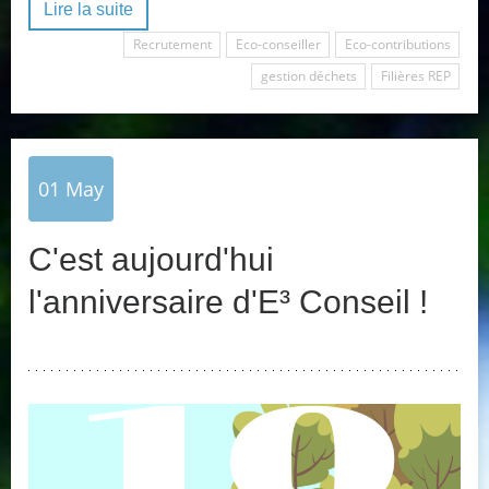
Lire la suite
Recrutement
Eco-conseiller
Eco-contributions
gestion déchets
Filières REP
01
May
C'est aujourd'hui
l'anniversaire d'E³ Conseil !